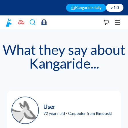
Kangaride daily
v 1.0
Your cart
Men
What they say about
Kangaride...
User
72 years old - Carpooler from Rimouski